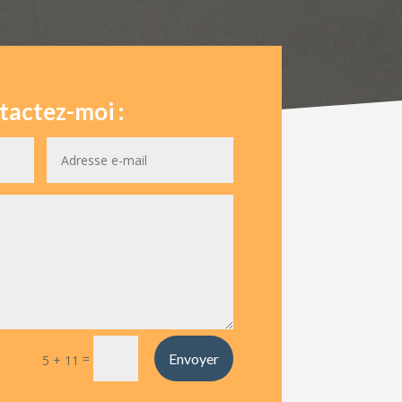
tactez-moi :
=
Envoyer
5 + 11