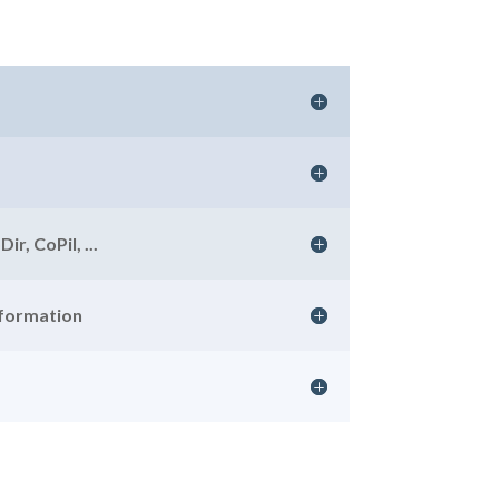
r, CoPil, ...
 formation