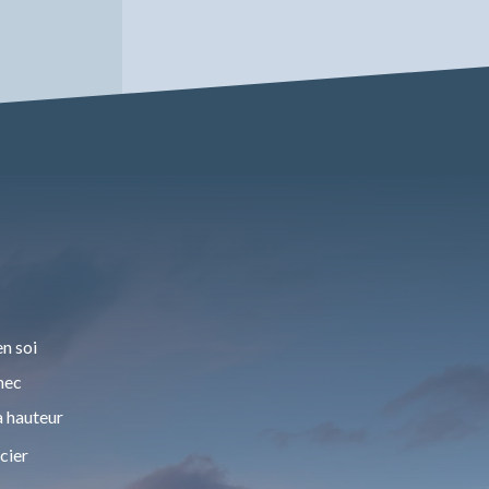
n soi
hec
a hauteur
cier