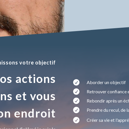
nissons votre objectif
os actions

Aborder un objectif

Retrouver confiance e
ns et vous

Rebondir après un éc
on endroit

Prendre du recul, de l

Créer sa vie et l'appré