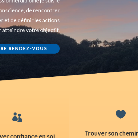
sionnel diplômé je suis le
conscience, de rencontrer
 et de définir les actions
 atteindre votre objectif.
RE RENDEZ-VOUS


Trouver son chemin
er confiance en soi