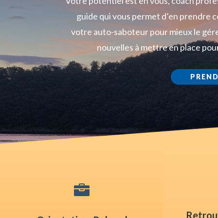
Votre potentiel est en vous, coach profes
guide qui vous permet d’en prendre 
votre auto-saboteur pour mieux le gérer
nouvelles à mettre en place pour
PREND

Retrouv